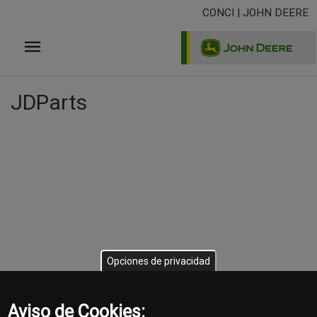
Pasar
CONCI | JOHN DEERE
al
contenido
principal
JDParts
Opciones de privacidad
Aviso de Cookies: