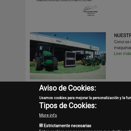
NUESTR
Conci se 
maquinar
Leer má
Aviso de Cookies:
En 2012
¡2 década
Usamos cookies para mejorar la personalización y la fu
Leer má
Tipos de Cookies:
More info
Estrictamente necesarias