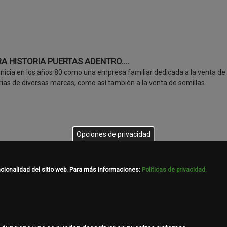
A HISTORIA PUERTAS ADENTRO....
inicia en los años 80 como una empresa familiar dedicada a la venta de
ias de diversas marcas, como así también a la venta de semillas.
s
Opciones de privacidad
 cumplimos 20 años junto a John Deere!
s juntos!
ncionalidad del sitio web. Para más informaciones:
Políticas de privacidad.
s