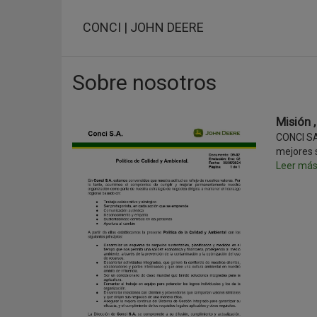
Pasar
al
CONCI | JOHN DEERE
contenido
principal
Sobre nosotros
Misión ,
CONCI SA 
mejores s
Leer má