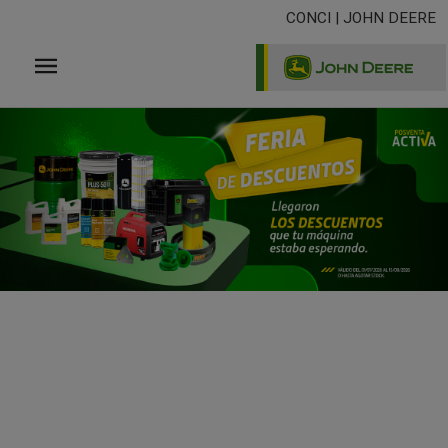
Pasar
CONCI | JOHN DEERE
al
contenido
principal
..
.