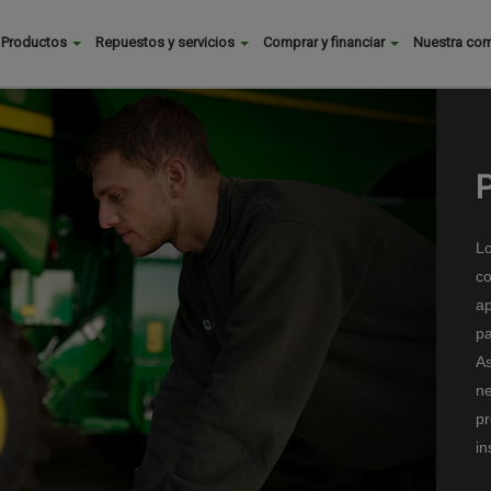
Buscar
Productos
Repuestos y servicios
Comprar y financiar
Nuestra co
Main
menu
Lo
co
ap
pa
As
ne
pr
in