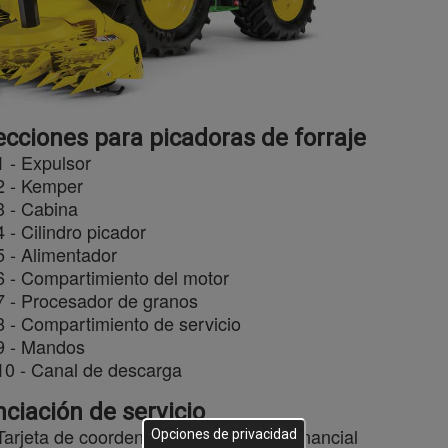
ecciones para picadoras de forraje
1 - Expulsor
2 - Kemper
3 - Cabina
4 - Cilindro picador
5 - Alimentador
6 - Compartimiento del motor
7 - Procesador de granos
8 - Compartimiento de servicio
9 - Mandos
10 - Canal de descarga
nciación de servicio
Tarjeta de coordenadas John Deere Financial
Opciones de privacidad