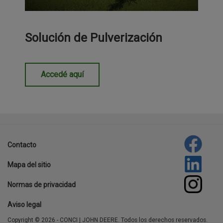
Solución de Pulverización
Accedé aquí
template-
agro
Contacto
Footer
Mapa del sitio
menu
Normas de privacidad
Aviso legal
Copyright © 2026 - CONCI | JOHN DEERE. Todos los derechos reservados.