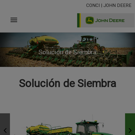
Pasar
CONCI | JOHN DEERE
al
contenido
principal
Solución de Siembra
Solución de Siembra