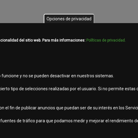
Opciones de privacidad
ncionalidad del sitio web. Para más informaciones:
Políticas de privacidad.
que establece estándares de calidad para garantizar que exista un sist
ización eficiente de recursos.
el servicio
y los
lineamientos de calidad
orientados a nuestros clientes
b funcione y no se pueden desactivar en nuestros sistemas.
ierto tipo de selecciones realizadas por el usuario. Si no permite estas
 el fin de publicar anuncios que puedan ser de su interés en los Servicio
viso legal
as fuentes de tráfico para que podamos medir y mejorar el rendimiento de
eservados.