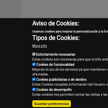
Aviso de Cookies:
Usamos cookies para mejorar la personalización y la fu
En CONCI renovamos nuestra
Certificación ISO 9001
, 
Tipos de Cookies:
gestión efectivo, la optimización de procesos y una util
More info
De esta manera, reafirmamos nuestro
compromiso con 
Estrictamente necesarias
Estas cookies son necesarias para que el sitio we
Share
Cookies de funcionalidad
Mejoran el uso de los servicios ya que mantienen c
Facebook
Twitter
Email
afectadas.
Cookies publicitarias o de destino
Estas Cookies recopilan información del Usuario con
Cookies de desempeño
Contacto
Mapa del sitio
Normas de privacidad
A
Footer
Estas cookies nos permiten contar las visitas y l
Copyright © 2026 - CONCI | JOHN DEERE. Todos los derechos r
menu
Guardar preferencias